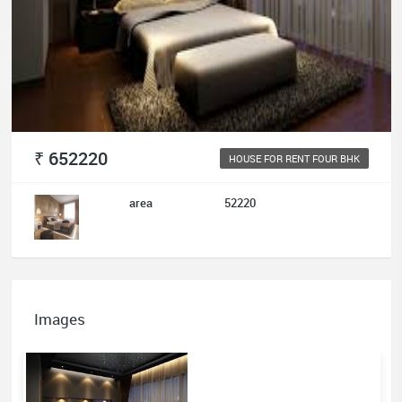
₹ 652220
HOUSE FOR RENT FOUR BHK
area
52220
Images