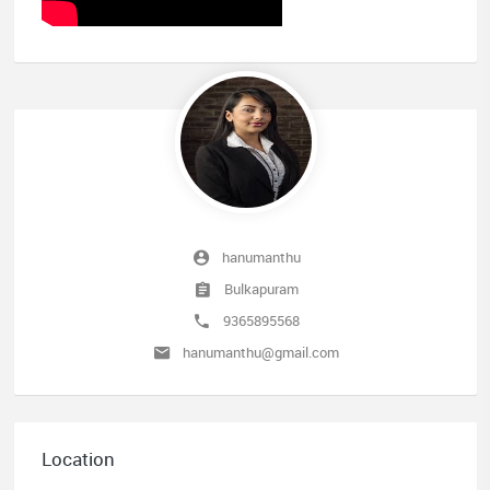
hanumanthu
Bulkapuram
9365895568
hanumanthu@gmail.com
Location