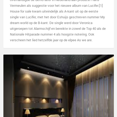
Vermeulen als suggestie voor het nieuwe album van Lucifer.[1]
House for sale kwam uiteindelijk als A-kant uit op de eerste
single van Lucifer, met het door Eshuijs geschreven nummer My
dream world op de B-kant. De single werd door Veronica
uitgeroepen tot Alarmschijf en bereikte in zowel de Top 40 als de
Nationale Hitparade nummer 4 als hoogste notering. Ook
verscheen het lied hetzelfde jaar op de elpee As we are.