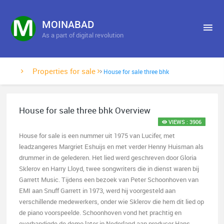
MOINABAD
As a part of digital revolution
Properties for sale
House for sale three bhk
House for sale three bhk Overview
VIEWS : 3906
House for sale is een nummer uit 1975 van Lucifer, met
leadzangeres Margriet Eshuijs en met verder Henny Huisman als
drummer in de gelederen. Het lied werd geschreven door Gloria
Sklerov en Harry Lloyd, twee songwriters die in dienst waren bij
Garrett Music. Tijdens een bezoek van Peter Schoonhoven van
EMI aan Snuff Garrett in 1973, werd hij voorgesteld aan
verschillende medewerkers, onder wie Sklerov die hem dit lied op
de piano voorspeelde. Schoonhoven vond het prachtig en
overhandigde de demo later in Nederland aan producer Hans