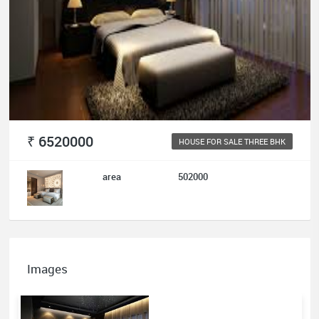
₹ 6520000
HOUSE FOR SALE THREE BHK
area
502000
Images