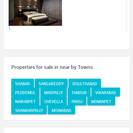
1
Properties for sale in near by Towns
SHABAD
SANGAREDDY
DOULTHABAD
PEDDEMUL
MARPALLY
TANDUR
VIKARABAD
NAWABPET
CHEVELLA
PARGI
MOMINPET
SHANKARPALLY
MOINABAD