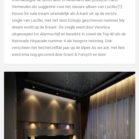
Vermeulen als suggestie voor het nieuwe album van Lucifer.[1]
House for sale kwam uiteindelijk als A-kant uit op de eerste
single van Lucifer, met het door Eshuijs geschreven nummer My
dream world op de B-kant. De single werd door Veronica
uitgeroepen tot Alarmschijf en bereikte in zowel de Top 40 als de
Nationale Hitparade nummer 4 als hoogste notering. Ook
verscheen het lied hetzelfde jaar op de elpee As we are. Het lied
werd erna nog gecoverd door Grant & Forsyth en door