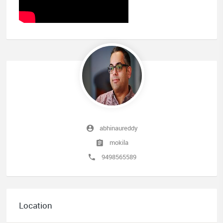
abhinaureddy
mokila
9498565589
Location